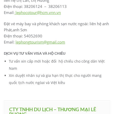
liên hệ chị Lan, chị Hương
Điện thoại: 38206124 – 38206113
Email:
lephocotour@hcm.vnn.vn
Đặt vé máy bay và phòng khách sạn nước ngoài: liên hệ anh
Phát,anh Sơn
Điện thoại: 54052690
Email:
lephongtourism@gmail.com
DỊCH VỤ TƯ VẤN VISA VÀ HỘ CHIẾU
Tư vấn xin cấp mới hoặc đổi hộ chiếu cho công dân Việt
Nam
Xin duyệt nhân sự và gia hạn thị thực cho người mang
quốc tịch nước ngòai và Việt kiều
CTY TNHH DU LỊCH – THƯƠNG MẠI LÊ