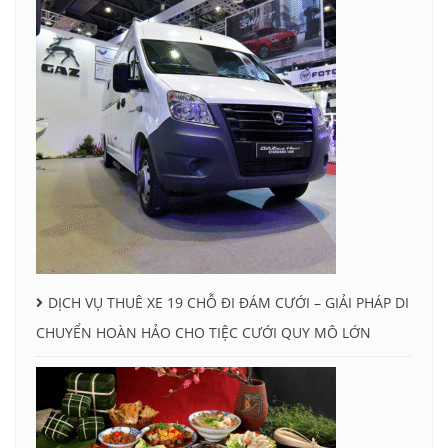
DỊCH VỤ THUÊ XE 19 CHỖ ĐI ĐÁM CƯỚI – GIẢI PHÁP DI
CHUYỂN HOÀN HẢO CHO TIỆC CƯỚI QUY MÔ LỚN