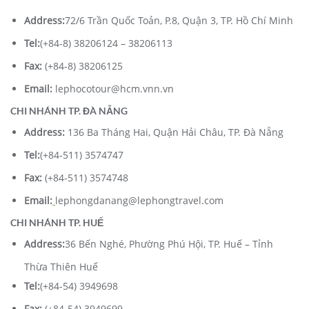
Address:
72/6 Trần Quốc Toản, P.8, Quận 3, TP. Hồ Chí Minh
Tel:
(+84-8) 38206124 – 38206113
Fax:
(+84-8) 38206125
Email:
lephocotour@hcm.vnn.vn
CHI NHÁNH TP. ĐÀ NẴNG
Address:
136 Ba Tháng Hai, Quận Hải Châu, TP. Đà Nẵng
Tel:
(+84-511) 3574747
Fax:
(+84-511) 3574748
Email:
lephongdanang@lephongtravel.com
CHI NHÁNH TP. HUẾ
Address:
36 Bến Nghé, Phường Phú Hội, TP. Huế – Tỉnh
Thừa Thiên Huế
Tel:
(+84-54) 3949698
Fax:
(+84-54) 3949699