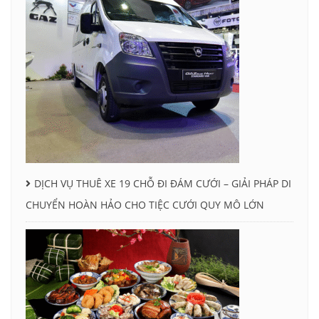
DỊCH VỤ THUÊ XE 19 CHỖ ĐI ĐÁM CƯỚI – GIẢI PHÁP DI
CHUYỂN HOÀN HẢO CHO TIỆC CƯỚI QUY MÔ LỚN