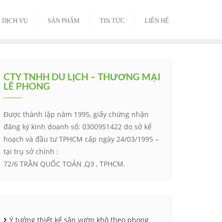
DỊCH VỤ
SẢN PHẨM
TIN TỨC
LIÊN HỆ
CTY TNHH DU LỊCH – THƯƠNG MẠI
LÊ PHONG
Được thành lập năm 1995, giấy chứng nhận
đăng ký kinh doanh số: 0300951422 do sở kế
hoạch và đầu tư TPHCM cấp ngày 24/03/1995 –
tại trụ sở chính :
72/6 TRẦN QUỐC TOẢN ,Q3 , TPHCM.
Ý tưởng thiết kế sân vườn khô theo phong