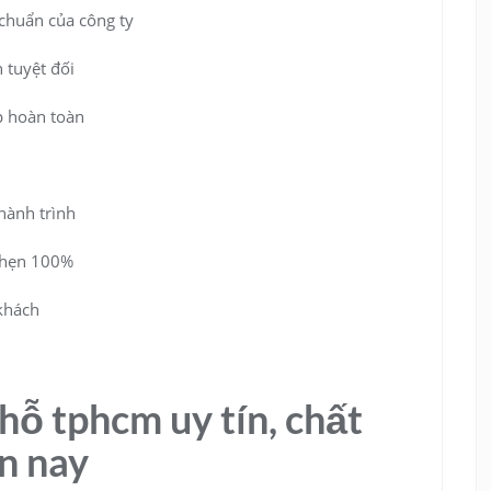
chuẩn của công ty
 tuyệt đối
p hoàn toàn
hành trình
 hẹn 100%
khách
chỗ tphcm uy tín, chất
n nay