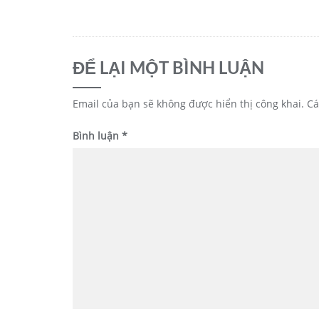
bài
viết
ĐỂ LẠI MỘT BÌNH LUẬN
Email của bạn sẽ không được hiển thị công khai.
Cá
Bình luận
*