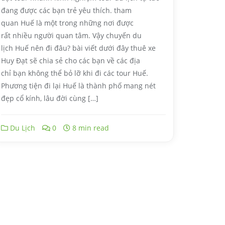
đang được các bạn trẻ yêu thích. tham
quan Huế là một trong những nơi được
rất nhiều người quan tâm. Vậy chuyến du
lịch Huế nên đi đâu? bài viết dưới đây thuê xe
Huy Đạt sẽ chia sẻ cho các bạn về các địa
chỉ bạn không thể bỏ lỡ khi đi các tour Huế.
Phương tiện đi lại Huế là thành phố mang nét
đẹp cổ kính, lâu đời cùng […]
Du Lịch
0
8 min read