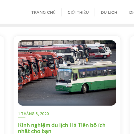
TRANG CHỦ
GIỚI THIỆU
DU LỊCH
DỊ
1 THÁNG 5, 2020
Kinh nghiệm du lịch Hà Tiên bổ ích
nhất cho bạn