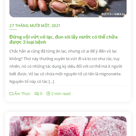
27 THÁNG MƯỜI MỘT, 2021
Đừng vội vứt vỏ lạc, đun sôi lấy nước có thể chữa
được 3 loại bệnh
Chắc hẳn ai cũng đã từng ăn lạc, nhưng có ai để ý đến vỏ lạc
không? Thứ này thường xuyên bị vứt đi và bị coi như rác, tuy
nhiên, nó có những tác dụng kỳ diệu đối với cơ thể mà ít người
biết được. Vỏ lạc có chứa một nguyên tố có tên là mignonette.
Nguyên tố này có tác […]
Ẩm Thực
0
2 min read