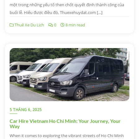
một trong những yếu tố then chốt quyết định thành công của
buổi lễ. Hiểu được điều đó, Thuexehuydat.com […]
Thuê Xe Du Lịch
0
8 min read
5 THÁNG 6, 2025
Car Hire Vietnam Ho Chi Minh: Your Journey, Your
Way
When it comes to exploring the vibrant streets of Ho Chi Minh